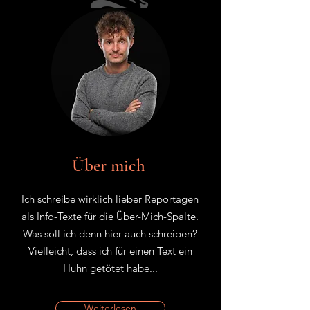
Aktuelle Texte
Meine jüngsten drei Reportagen...
Über mich
Ich suche ein Zuhause
ZEIT Verbrechen
Ich schreibe wirklich lieber Reportagen
als Info-Texte für die Über-Mich-Spalte.
PDF
Was soll ich denn hier auch schreiben?
Vielleicht, dass ich für einen Text ein
Huhn getötet habe...
Weiterlesen